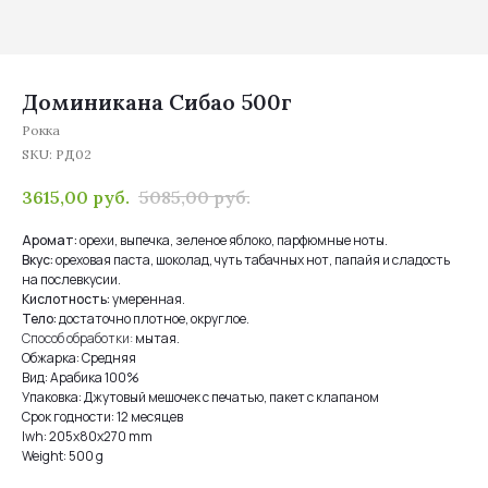
Доминикана Сибао 500г
Рокка
SKU:
РД02
3615,00
руб.
5085,00
руб.
Аромат:
орехи, выпечка, зеленое яблоко, парфюмные ноты.
Вкус:
ореховая паста, шоколад, чуть табачных нот, папайя и сладость
на послевкусии.
Кислотность:
умеренная.
Тело:
достаточно плотное, округлое.
Способ обработки:
мытая.
Обжарка: Средняя
Вид: Арабика 100%
Упаковка: Джутовый мешочек с печатью, пакет с клапаном
Срок годности: 12 месяцев
lwh: 205x80x270 mm
Weight: 500 g