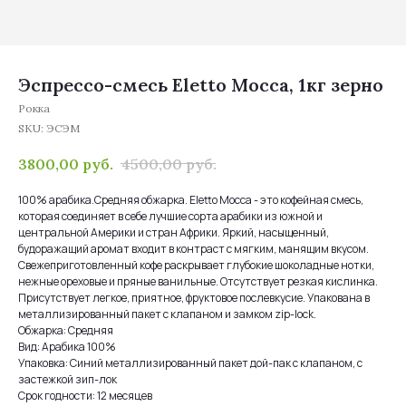
Эспрессо-смесь Eletto Mocca, 1кг зерно
Рокка
SKU:
ЭСЭМ
3800,00
руб.
4500,00
руб.
100% арабика.Средняя обжарка. Eletto Mocca - это кофейная смесь,
которая соединяет в себе лучшие сорта арабики из южной и
центральной Америки и стран Африки. Яркий, насыщенный,
будоражащий аромат входит в контраст c мягким, манящим вкусом.
Свежеприготовленный кофе раскрывает глубокие шоколадные нотки,
нежные ореховые и пряные ванильные. Отсутствует резкая кислинка.
Присутствует легкое, приятное, фруктовое послевкусие. Упакована в
металлизированный пакет с клапаном и замком zip-lock.
Обжарка: Средняя
Вид: Арабика 100%
Упаковка: Синий металлизированный пакет дой-пак с клапаном, с
застежкой зип-лок
Срок годности: 12 месяцев