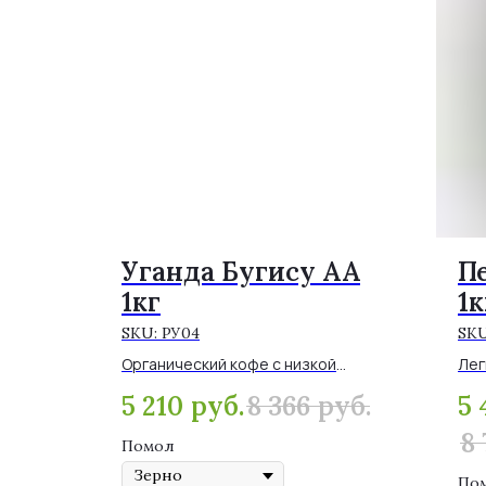
Уганда Бугису АА
П
1кг
1к
SKU:
РУ04
SK
Органический кофе с низкой
Лег
винной кислинкой. Довольно
неб
5 210
руб.
8 366
руб.
5 
плотный, насыщенный. Вкус
оре
красных ягод и молочного
кра
8 
шоколада в крафтовом пакете.
Помол
По