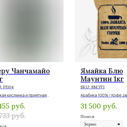
еру Чанчамайо
Ямайка Блю
г
Маунтин 1кг
U:
РП04
SKU:
ЯМЗТ1
кая кислинка и приятная
Арабика 100% ! Кофе Ja
ольшая горчинка. Во вкусе
Blue Mountain один из 
455
руб.
31 500
руб.
х, шоколад и цитрусы. В
лучших элитных и редки
фтовом пакете.
кофе в мире.
733
руб.
Помол
мол