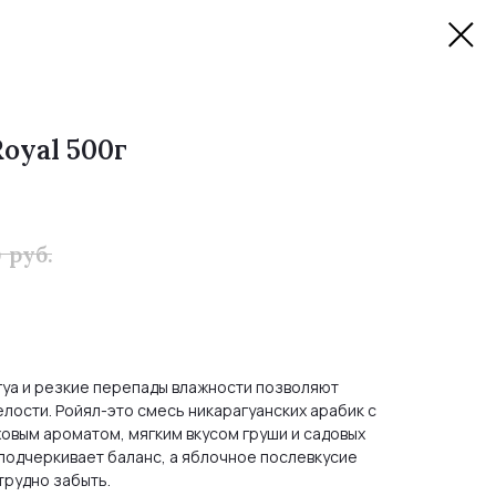
oyal 500г
руб.
0
гуа и резкие перепады влажности позволяют
лости. Ройял-это смесь никарагуанских арабик с
овым ароматом, мягким вкусом груши и садовых
 подчеркивает баланс, а яблочное послевкусие
трудно забыть.