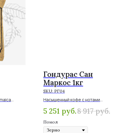
Гондурас Сан
Маркос 1кг
SKU:
РГ04
maica
Насыщенный кофе с нотами
самых
жёлтого яблока, кураги и
5 251
руб.
8 917
руб.
х сортов
фундука в крафтовом пакете.
Помол