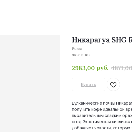
Никарагуа SHG R
Рокка
SKU:
РН02
руб.
2983,00
4871,0
Купить
Вулканические почвы Никара
получить кофе идеальной зре
выразительным сладким орех
ягод. Экзотическая кислинка
добавляет яркости, которую 