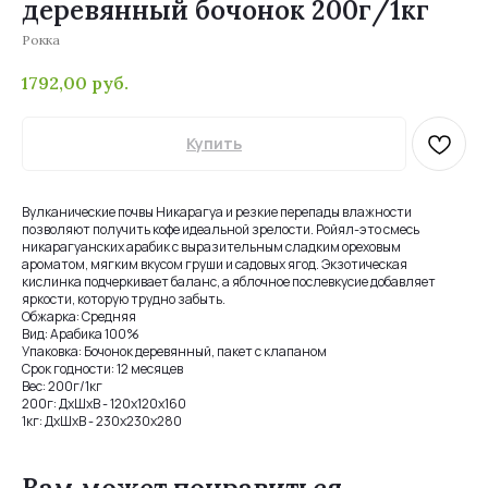
деревянный бочонок 200г/1кг
Рокка
1792,00
руб.
Купить
Вулканические почвы Никарагуа и резкие перепады влажности
позволяют получить кофе идеальной зрелости. Ройял-это смесь
никарагуанских арабик с выразительным сладким ореховым
ароматом, мягким вкусом груши и садовых ягод. Экзотическая
кислинка подчеркивает баланс, а яблочное послевкусие добавляет
яркости, которую трудно забыть.
Обжарка: Средняя
Вид: Арабика 100%
Упаковка: Бочонок деревянный, пакет с клапаном
Срок годности: 12 месяцев
Вес: 200г/1кг
200г: ДхШхВ - 120х120х160
1кг: ДхШхВ - 230х230х280