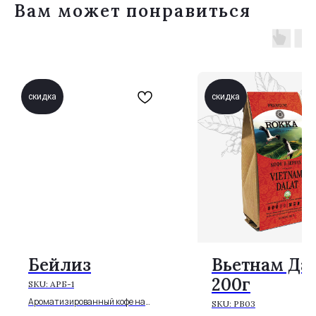
Вам может понравиться
скидка
скидка
Бейлиз
Вьетнам Да
200г
SKU:
АРБ-1
Ароматизированный кофе на
SKU:
РВ03
Бразилии в зерне со вкусом