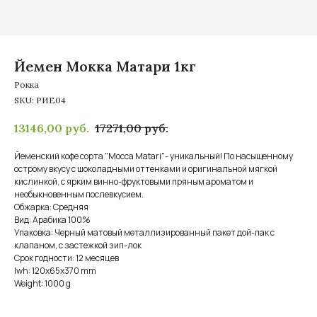
Йемен Мокка Матари 1кг
Рокка
SKU:
РИЕ04
13146,00
руб.
17271,00
руб.
Йеменский кофе сорта "Mocca Matari"- уникальный! По насыщенному
острому вкусу с шоколадными оттенками и оригинальной мягкой
кислинкой, с ярким винно-фруктовыми пряным ароматом и
необыкновенным послевкусием.
Обжарка: Средняя
Вид: Арабика 100%
Упаковка: Черный матовый металлизированный пакет дой-пак с
клапаном, с застежкой зип-лок
Срок годности: 12 месяцев
lwh: 120x65x370 mm
Weight: 1000 g