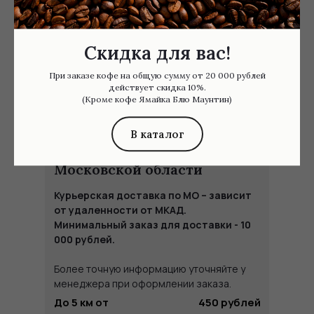
Скидка для вас!
При заказе кофе на общую сумму от 20 000 рублей
действует скидка 10%.
(Кроме кофе Ямайка Блю Маунтин)
В каталог
Курьерская доставка по
Московской области
Курьерская доставка по МО – зависит
от удаленности от МКАД.
Минимальный заказ для доставки - 10
000 рублей.
Более точную информацию уточняйте у
менеджера при оформлении заказа.
До 5 км от
450 рублей